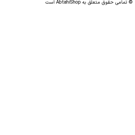
وق متعلق به AbtahiShop است