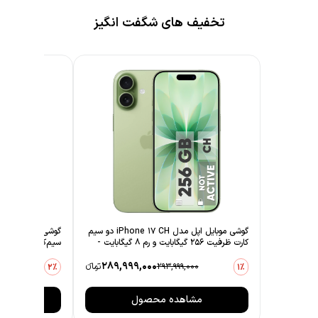
تخفیف های شگفت انگیز
گوشی موبایل اپل مدل iPhone 17 CH دو سیم
کارت ظرفیت 256 گیگابایت و رم 8 گیگابایت -
نات اکتیو
- ویتنام
289,999,000
293,999,000
تومانءء
83,999,000
2٪
1٪
مشاهده محصول
مشاهده مح