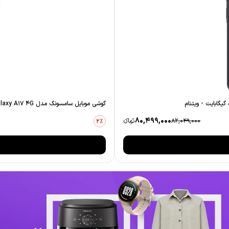
گوشی موبایل سامسونگ مدل Galaxy A17 4G دو سیم کارت ظرفیت 128 گیگابایت و رم 6 گیگابایت - ویتنام
80,499,000
82,049,000
تومانءء
2٪