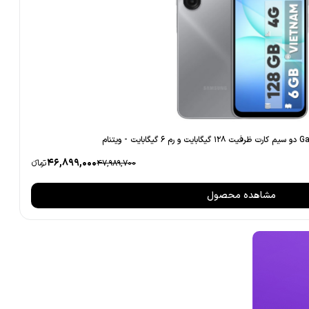
46,899,000
47,989,700
تومانءء
مشاهده محصول