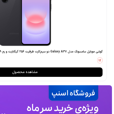
گوشی موبایل سامسونگ مدل Galaxy A37 دو سیم‌کارت ظرفیت 256 گیگابایت و رم 8 گیگابایت - ویتنام
1٪
مشاهده محصول