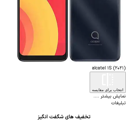
alcatel 1S
 برای مقایسه
یشتر ....
تخفیف های شگفت انگیز