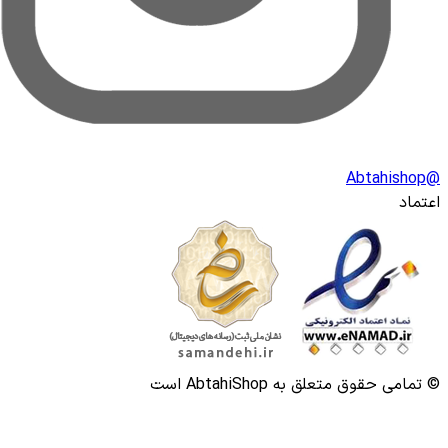
وق متعلق به AbtahiShop است