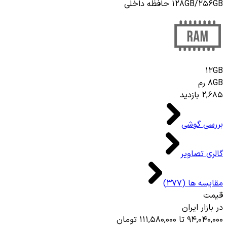
128GB/256GB حافظه داخلی
12GB
8GB رم
2,685 بازدید
بررسی گوشی
گالری تصاویر
مقایسه ها (377)
قیمت
در بازار ایران
94,040,000 تا 111,580,000 تومان