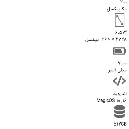
200
مگاپیکسل
"6.57
2728 × 1264 پیکسل
7000
میلی آمپر
اندروید
16, MagicOS 10
512GB